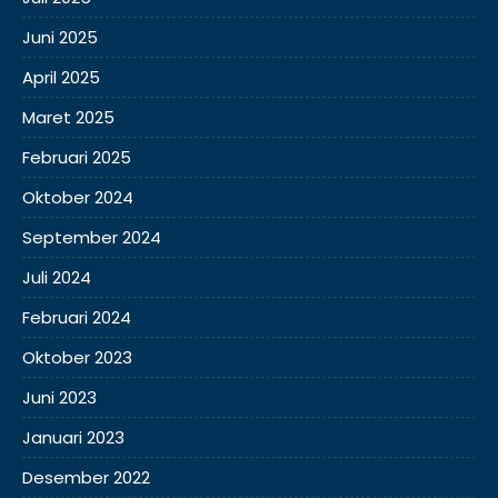
Juni 2025
April 2025
Maret 2025
Februari 2025
Oktober 2024
September 2024
Juli 2024
Februari 2024
Oktober 2023
Juni 2023
Januari 2023
Desember 2022