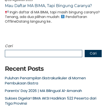
Mau Daftar MA BIMA, Tapi Bingung Caranya?
Ingin daftar di MA BIMA, tapi masih bingung caranya?
Tenang, ada dua pilihan mudah:
Pendaftaran
OfflineDatang langsung ke..
Cari
Cari
Recent Posts
Puluhan Penampilan Ekstrakurikuler di Momen
Pembukaan Ekstra
Parents’ Day 2026 | MA Bilingual Al-Amanah
Sukses Digelar! BIMA AKSI Hadirkan 522 Peserta dari
Tiga Provinsi