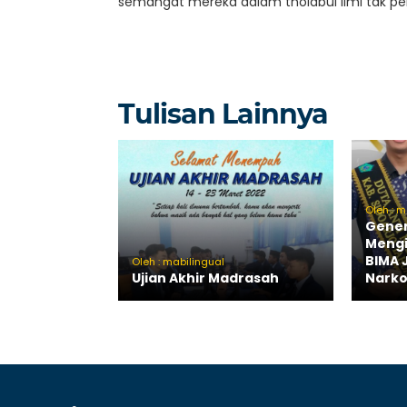
semangat mereka dalam tholabul ilmi tak pe
Tulisan Lainnya
Oleh : 
Gener
Mengi
BIMA 
Oleh : mabilingual
Ujian Akhir Madrasah
Narko