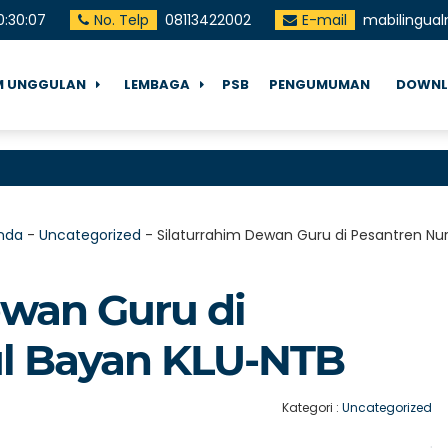
0
:
30
:
09
No. Telp
08113422002
E-mail
mabilingua
 UNGGULAN
LEMBAGA
PSB
PENGUMUMAN
DOWNL
Sel
nda
-
Uncategorized
-
Silaturrahim Dewan Guru di Pesantren Nu
ewan Guru di
ul Bayan KLU-NTB
Kategori :
Uncategorized