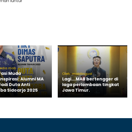
rnah luntur
media mab
asi Muda
Oleh : mabilingual
nspirasi: Alumni MA
Lagi….MAB bertengger di
Jadi Duta Anti
laga perlombaan tingkat
ba Sidoarjo 2025
Jawa Timur.