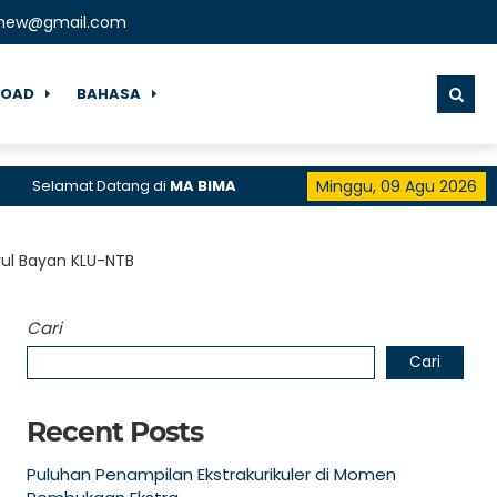
lnew@gmail.com
OAD
BAHASA
amat Datang di
MA BIMA
Minggu, 09 Agu 2026
rul Bayan KLU-NTB
Cari
Cari
Recent Posts
Puluhan Penampilan Ekstrakurikuler di Momen