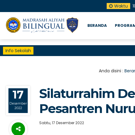
Waktu
1
BERANDA
PROGRAM
Info Sekolah
Anda disini :
Bera
Silaturrahim D
17
Pesantren Nur
Desember
2022
Sabtu, 17 Desember 2022