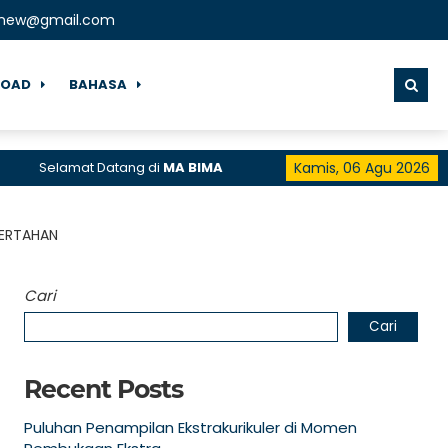
lnew@gmail.com
OAD
BAHASA
elamat Datang di
MA BIMA
Kamis, 06 Agu 2026
BERTAHAN
Cari
Cari
Recent Posts
Puluhan Penampilan Ekstrakurikuler di Momen