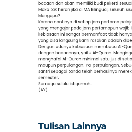
bacaan dan akan memiliki budi pekerti sesua
Maka tak heran jika di MA Bilingual, seluruh 
Mengapa?
Karena nantinya di setiap jam pertama pel
yang mengajar pada jam pertamapun wajib ik
kebiasaan ini sangat bermanfaat tidak hanya
yang bisa langsung kami rasakan adalah diber
Dengan adanya kebiasaan membaca Al-Quran di
dengan bacaannya, yaitu Al-Quran. Menginga
menghafal Al-Quran minimal satu juz di seti
maupun perpulangan. Ya, perpulangan. Seb
santri sebagai tanda telah berhasilnya mer
semester.
Semoga selalu istiqomah..
(AY)
Tulisan Lainnya