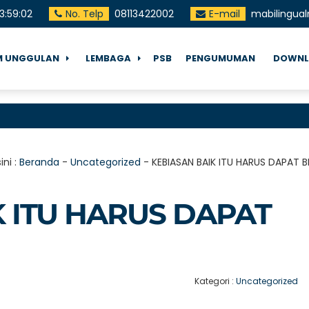
3
:
59
:
03
No. Telp
08113422002
E-mail
mabilingua
 UNGGULAN
LEMBAGA
PSB
PENGUMUMAN
DOWNL
S
ini :
Beranda
-
Uncategorized
-
KEBIASAN BAIK ITU HARUS DAPAT 
K ITU HARUS DAPAT
Kategori :
Uncategorized