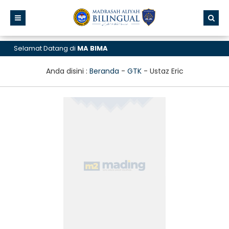
Selamat Datang di
MA BIMA
Anda disini :
Beranda
-
GTK
-
Ustaz Eric