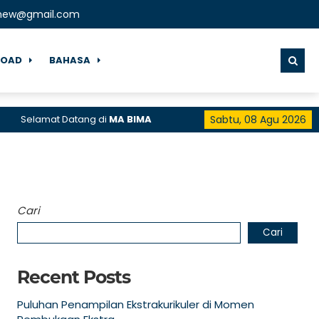
lnew@gmail.com
OAD
BAHASA
amat Datang di
MA BIMA
Sabtu, 08 Agu 2026
Cari
Cari
Recent Posts
Puluhan Penampilan Ekstrakurikuler di Momen