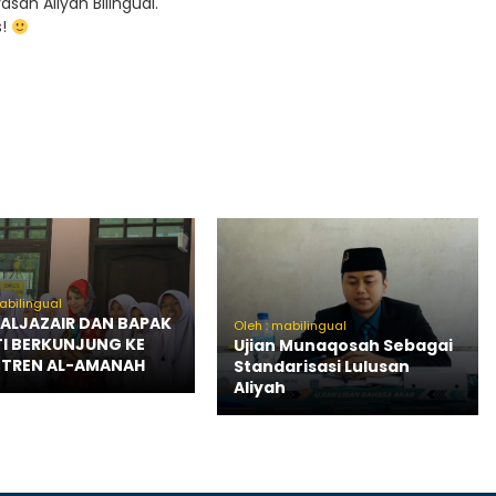
sah Aliyah Bilingual.
s!
abilingual
ALJAZAIR DAN BAPAK
Oleh : mabilingual
I BERKUNJUNG KE
Ujian Munaqosah Sebagai
NTREN AL-AMANAH
Standarisasi Lulusan
Aliyah