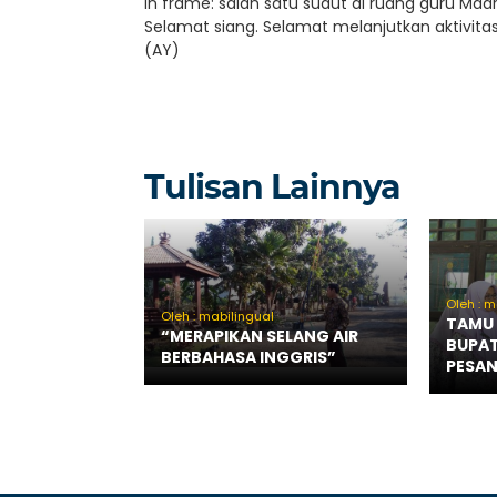
In frame: salah satu sudut di ruang guru Madra
Selamat siang. Selamat melanjutkan aktivita
(AY)
Tulisan Lainnya
Oleh : m
Oleh : mabilingual
TAMU 
“MERAPIKAN SELANG AIR
BUPAT
BERBAHASA INGGRIS”
PESA