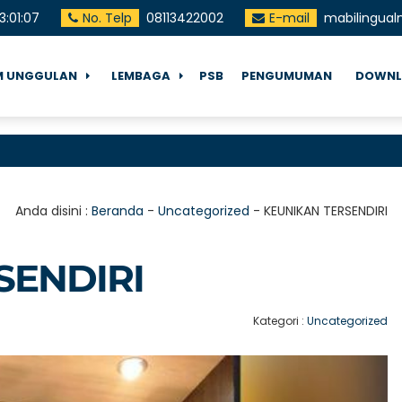
13
:
01
:
09
No. Telp
08113422002
E-mail
mabilingua
 UNGGULAN
LEMBAGA
PSB
PENGUMUMAN
DOWNL
Sel
Anda disini :
Beranda
-
Uncategorized
-
KEUNIKAN TERSENDIRI
SENDIRI
Kategori :
Uncategorized