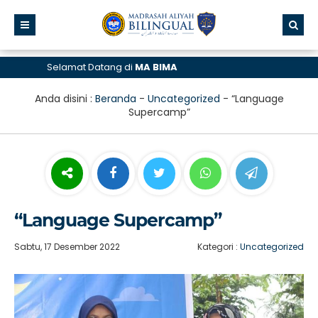
Selamat Datang di
MA BIMA
Anda disini :
Beranda
-
Uncategorized
-
“Language
Supercamp”
“Language Supercamp”
Sabtu, 17 Desember 2022
Kategori :
Uncategorized