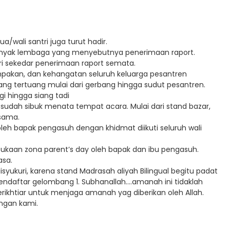
a/wali santri juga turut hadir.
 banyak lembaga yang menyebutnya penerimaan raport.
ari sekedar penerimaan raport semata.
mpakan, dan kehangatan seluruh keluarga pesantren
yang tertuang mulai dari gerbang hingga sudut pesantren.
gi hingga siang tadi
ri sudah sibuk menata tempat acara. Mulai dari stand bazar,
sama.
leh bapak pengasuh dengan khidmat diikuti seluruh wali
ukaan zona parent’s day oleh bapak dan ibu pengasuh.
asa.
yukuri, karena stand Madrasah aliyah Bilingual begitu padat
 pendaftar gelombang 1. Subhanallah….amanah ini tidaklah
erikhtiar untuk menjaga amanah yag diberikan oleh Allah.
ngan kami.