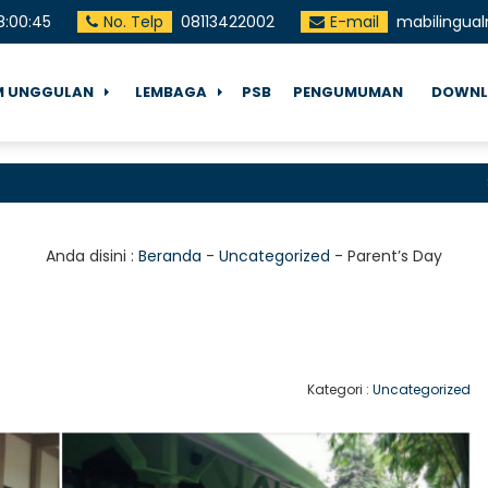
8
:
00
:
46
No. Telp
08113422002
E-mail
mabilingua
 UNGGULAN
LEMBAGA
PSB
PENGUMUMAN
DOWNL
Selamat 
Anda disini :
Beranda
-
Uncategorized
-
Parent’s Day
Kategori :
Uncategorized