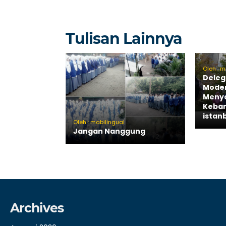
Tulisan Lainnya
Oleh : m
Deleg
Mode
Menya
Keban
istan
Oleh : mabilingual
Jangan Nanggung
Archives