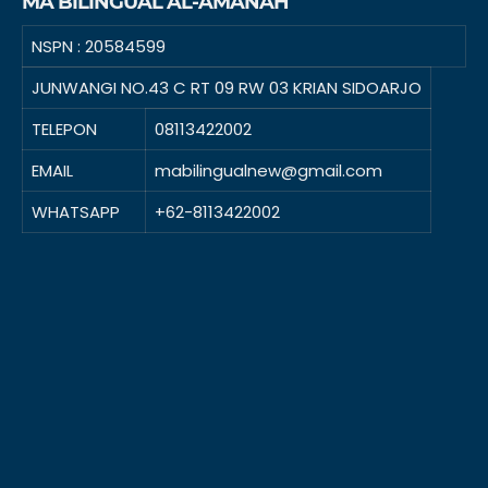
MA BILINGUAL AL-AMANAH
NSPN :
20584599
JUNWANGI NO.43 C RT 09 RW 03 KRIAN SIDOARJO
TELEPON
08113422002
EMAIL
mabilingualnew@gmail.com
WHATSAPP
+62-8113422002