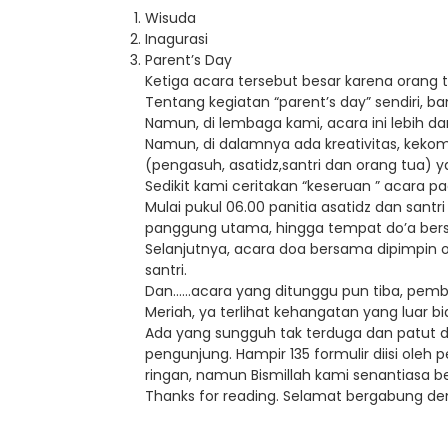
Wisuda
Inagurasi
Parent’s Day
Ketiga acara tersebut besar karena orang tu
Tentang kegiatan “parent’s day” sendiri,
Namun, di lembaga kami, acara ini lebih d
Namun, di dalamnya ada kreativitas, keko
(pengasuh, asatidz,santri dan orang tua) 
Sedikit kami ceritakan “keseruan ” acara pa
Mulai pukul 06.00 panitia asatidz dan sant
panggung utama, hingga tempat do’a ber
Selanjutnya, acara doa bersama dipimpin o
santri.
Dan……acara yang ditunggu pun tiba, pemb
Meriah, ya terlihat kehangatan yang luar bi
Ada yang sungguh tak terduga dan patut dis
pengunjung. Hampir 135 formulir diisi oleh
ringan, namun Bismillah kami senantiasa b
Thanks for reading. Selamat bergabung de