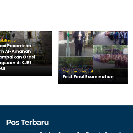
abilingual
asi Pesantren
rn Al-Amanah
mpaikan Orasi
gsaan di KJRI
bul
Oleh : mabilingual
First Final Examination
Pos Terbaru