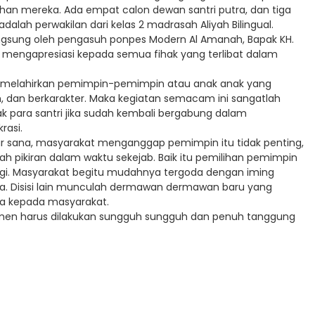
ihan mereka. Ada empat calon dewan santri putra, dan tiga
alah perwakilan dari kelas 2 madrasah Aliyah Bilingual.
angsung oleh pengasuh ponpes Modern Al Amanah, Bapak KH.
 mengapresiasi kepada semua fihak yang terlibat dalam
uk melahirkan pemimpin-pemimpin atau anak anak yang
, dan berkarakter. Maka kegiatan semacam ini sangatlah
ak para santri jika sudah kembali bergabung dalam
rasi.
uar sana, masyarakat menganggap pemimpin itu tidak penting,
h pikiran dalam waktu sekejab. Baik itu pemilihan pemimpin
inggi. Masyarakat begitu mudahnya tergoda dengan iming
pa. Disisi lain munculah dermawan dermawan baru yang
a kepada masyarakat.
tmen harus dilakukan sungguh sungguh dan penuh tanggung