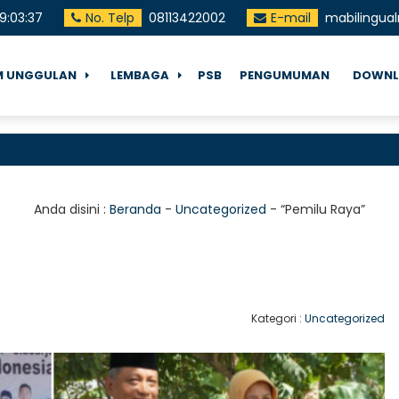
9
:
03
:
38
No. Telp
08113422002
E-mail
mabilingua
 UNGGULAN
LEMBAGA
PSB
PENGUMUMAN
DOWNL
Selam
Anda disini :
Beranda
-
Uncategorized
-
“Pemilu Raya”
Kategori :
Uncategorized