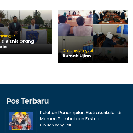
abilingual
ia Bisnis Orang
sia
Oleh : mabilingual
Rumah Ujian
Pos Terbaru
Puluhan Penampilan Ekstrakurikuler di
Momen Pembukaan Ekstra
6 bulan yang lalu