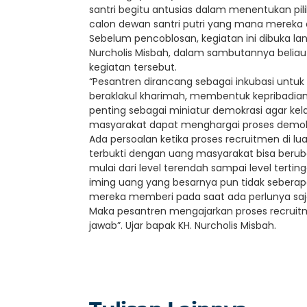
santri begitu antusias dalam menentukan pil
calon dewan santri putri yang mana mereka ad
Sebelum pencoblosan, kegiatan ini dibuka l
Nurcholis Misbah, dalam sambutannya beliau
kegiatan tersebut.
“Pesantren dirancang sebagai inkubasi unt
beraklakul kharimah, membentuk kepribadian
penting sebagai miniatur demokrasi agar kel
masyarakat dapat menghargai proses demok
Ada persoalan ketika proses recruitmen di l
terbukti dengan uang masyarakat bisa beruba
mulai dari level terendah sampai level tert
iming uang yang besarnya pun tidak sebera
mereka memberi pada saat ada perlunya saj
Maka pesantren mengajarkan proses recrui
jawab”. Ujar bapak KH. Nurcholis Misbah.